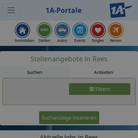
1A-Portale
Jobs
Immobilien
Stellen
Autos
Events
Singles
Reisen
Stellenangebote in Rees
Suchen
Anbieten
Filtern
Suchanzeige inserieren
Aktuelle Jobs in Rees