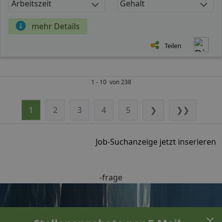
Arbeitszeit
Gehalt
mehr Details
Teilen
1 - 10 von 238
1
2
3
4
5
❯
❯❯
Job-Suchanzeige jetzt inserieren
-frage