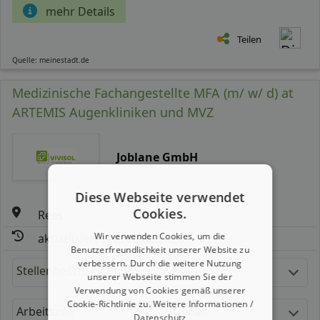
mehr Details
Teilen
Quelle: meinestadt.de
Medizinische Fachangestellte MFA (m/ w/ d) at
ARTEMIS Augenkliniken und MVZ
Joblane GmbH
Diese Webseite verwendet
Cookies.
Rees
Wir verwenden Cookies, um die
aktualisiert seit: 08.08.2026
Benutzerfreundlichkeit unserer Website zu
verbessern. Durch die weitere Nutzung
Stellenbeschreibung:
unserer Webseite stimmen Sie der
Verwendung von Cookies gemäß unserer
Cookie-Richtlinie zu.
Weitere Informationen /
Arbeitszeit
Gehalt
Datenschutz