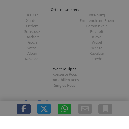
Orte im Umkreis
Kalkar
Isselburg
Xanten
Emmerich am Rhein
Uedem
Hamminkeln
Sonsbeck
Bocholt
Bocholt
Kleve
Goch
Wesel
Wesel
Weeze
Alpen
Kevelaer
Kevelaer
Rhede
Weitere Tipps
Konzerte Rees
Immobilien Rees
Singles Rees
Folge uns auf:
|
|
|
|
Über uns
Presse
Redaktion
Datenschutz
Impressum