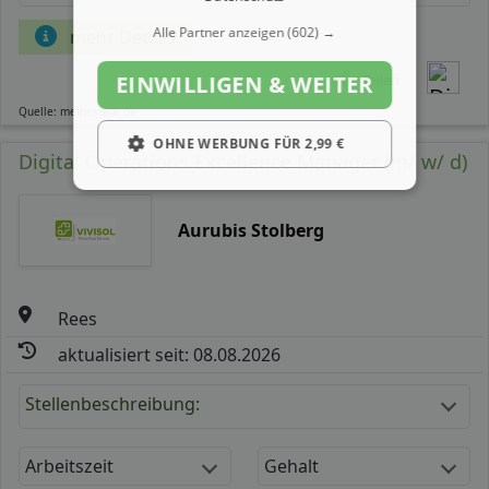
Alle Partner anzeigen
(602) →
mehr Details
Teilen
EINWILLIGEN & WEITER
Quelle: meinestadt.de
OHNE WERBUNG FÜR 2,99 €
Digital Operations Excellence Manager (m/ w/ d)
Aurubis Stolberg
Rees
aktualisiert seit: 08.08.2026
Stellenbeschreibung:
Arbeitszeit
Gehalt