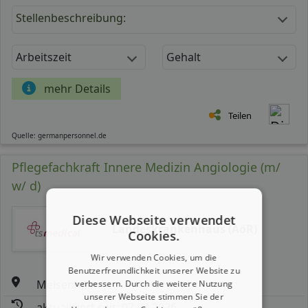
Stellenbeschreibung:
Arbeitszeit
Gehalt
mehr Details
Teilen
Quelle: germanpersonnel.de
Pflegefachkraft Innere Medizin Angiologie (m/
w/ d)
Diese Webseite verwendet
Landeskrankenhaus (AöR)
Cookies.
Wir verwenden Cookies, um die
Benutzerfreundlichkeit unserer Website zu
Meisenheim
verbessern. Durch die weitere Nutzung
unserer Webseite stimmen Sie der
aktualisiert seit: 07.08.2026