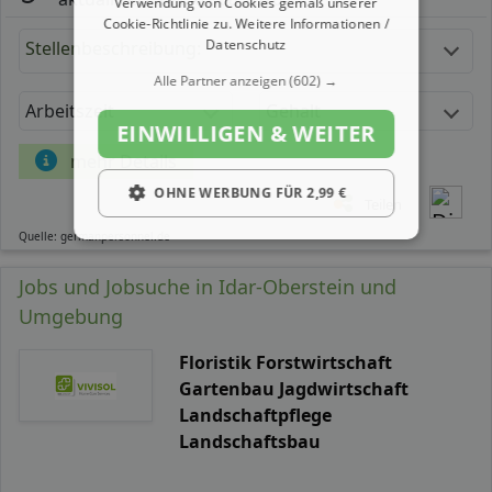
Verwendung von Cookies gemäß unserer
Cookie-Richtlinie zu.
Weitere Informationen /
Datenschutz
Stellenbeschreibung:
Alle Partner anzeigen
(602) →
Arbeitszeit
Gehalt
EINWILLIGEN & WEITER
mehr Details
OHNE WERBUNG FÜR 2,99 €
Teilen
Quelle: germanpersonnel.de
Jobs und Jobsuche in Idar-Oberstein und
Umgebung
Floristik Forstwirtschaft
Gartenbau Jagdwirtschaft
Landschaftpflege
Landschaftsbau