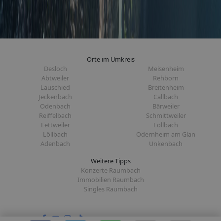
Orte im Umkreis
Desloch
Meisenheim
Abtweiler
Rehborn
Lauschied
Breitenheim
Jeckenbach
Callbach
Odenbach
Bärweiler
Reiffelbach
Schmittweiler
Lettweiler
Löllbach
Löllbach
Odernheim am Glan
Adenbach
Unkenbach
Weitere Tipps
Konzerte Raumbach
Immobilien Raumbach
Singles Raumbach
Folge uns auf: