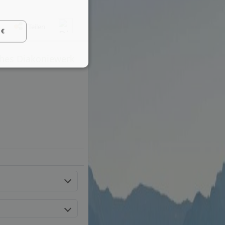
Teilen
 €
sches Diakoniewerk