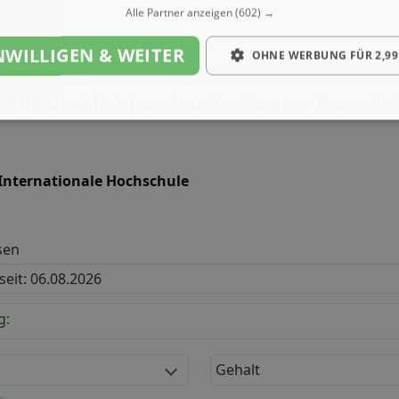
Alle Partner anzeigen
(602) →
NWILLIGEN & WEITER
OHNE WERBUNG FÜR 2,99
ziale Arbeit (B.A.) am virtuellen Campus - Evangeli
 Internationale Hochschule
sen
 seit: 06.08.2026
g:
Gehalt