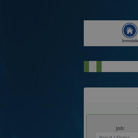
Immobili
Job: