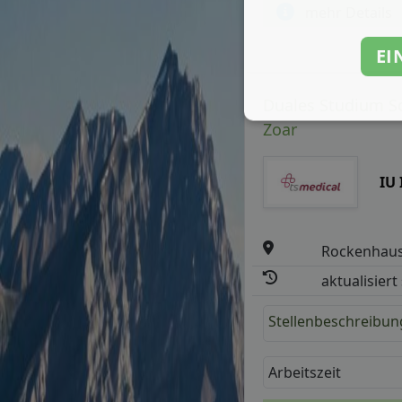
mehr Details
EI
Duales Studium So
Zoar
IU
Rockenhau
aktualisiert
Stellenbeschreibun
Arbeitszeit