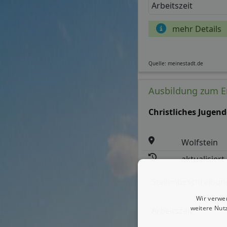
Arbeitszeit
mehr Details
Quelle: meinestadt.de
Ausbildung zum Er
Christliches Jugen
Wolfstein
aktualisiert
Stellenbeschreibun
Wir verwe
weitere Nut
Arbeitszeit