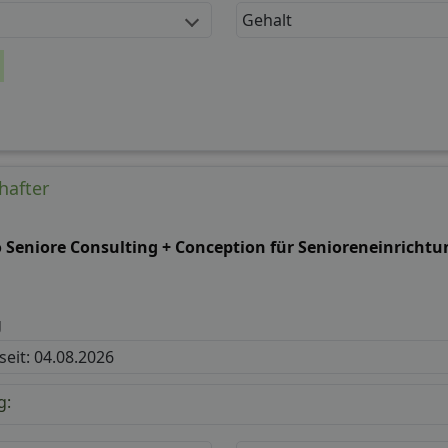
Gehalt
hafter
o Seniore Consulting + Conception für Senioreneinricht
g
 seit: 04.08.2026
g: