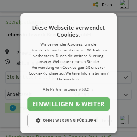
Teilen
Sozialpädagogen (m/ w/ d)
Diese Webseite verwendet
Cookies.
Lebenshilfewerk Kreis Plön gGmbH
Wir verwenden Cookies, um die
Benutzerfreundlichkeit unserer Website zu
Preetz
verbessern. Durch die weitere Nutzung
unserer Webseite stimmen Sie der
aktualisiert seit: 07.08.2026
Verwendung von Cookies gemäß unserer
Cookie-Richtlinie zu.
Weitere Informationen /
Stellenbeschreibung:
Datenschutz
Alle Partner anzeigen
(602) →
Arbeitszeit
Gehalt
EINWILLIGEN & WEITER
mehr Details
Teilen
OHNE WERBUNG FÜR 2,99 €