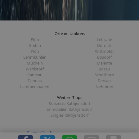
Orte im Umkreis
Plön
Lebrade
Grebin
Dörnick
Plön
Wittmoldt
Lehmkuhlen
Bösdorf
Mucheln
Malente
Wahlstorf
Bosau
Rantzau
Schellhorn
Dannau
Dersau
Lammershagen
Nehmten
Weitere Tipps
Konzerte Rathjensdorf
Immobilien Rathjensdorf
Singles Rathjensdorf
Folge uns auf: