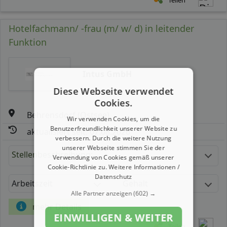
Hotelfachmann/ -frau (m/ w/ d) in leitender
Funktion
Intus GmbH
Diese Webseite verwendet
Cookies.
Behrensdorf (Ostsee)
Wir verwenden Cookies, um die
Benutzerfreundlichkeit unserer Website zu
aktualisiert seit: 07.08.2026
verbessern. Durch die weitere Nutzung
unserer Webseite stimmen Sie der
Stellenbeschreibung:
Verwendung von Cookies gemäß unserer
Cookie-Richtlinie zu.
Weitere Informationen /
Datenschutz
Arbeitszeit
Gehalt
Alle Partner anzeigen
(602) →
mehr Details
EINWILLIGEN & WEITER
Teilen