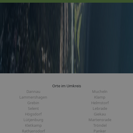
Orte im Umkreis
Dannau
Mucheln
Lammershagen
Klamp
Grebin
Helmstorf
Selent
Lebrade
Högsdorf
Giekau
Lütjenburg
Martensrade
Kletkamp
Tröndel
Rathjensdorf
Panker