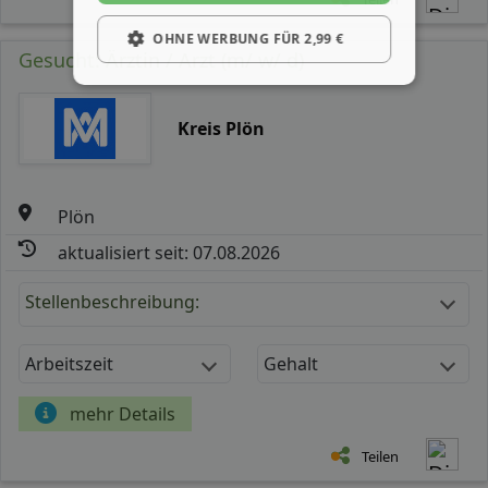
OHNE WERBUNG FÜR 2,99 €
Gesucht: Ärztin / Arzt (m/ w/ d)
Kreis Plön
Plön
aktualisiert seit: 07.08.2026
Stellenbeschreibung:
Arbeitszeit
Gehalt
mehr Details
Teilen