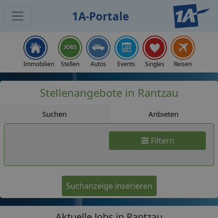
1A-Portale
Jobs
Immobilien
Stellen
Autos
Events
Singles
Reisen
Stellenangebote in Rantzau
Suchen
Anbieten
Filtern
Suchanzeige inserieren
Aktuelle Jobs in Rantzau