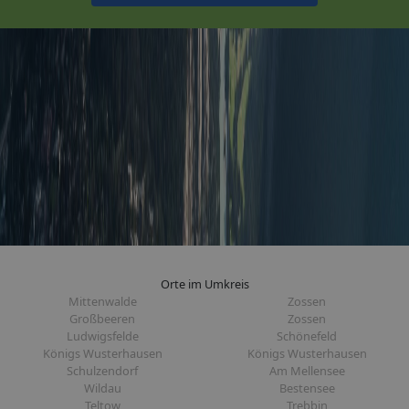
Orte im Umkreis
Mittenwalde
Zossen
Großbeeren
Zossen
Ludwigsfelde
Schönefeld
Königs Wusterhausen
Königs Wusterhausen
Schulzendorf
Am Mellensee
Wildau
Bestensee
Teltow
Trebbin