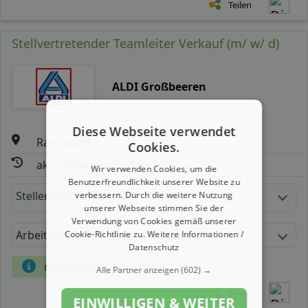
Teilen
Stellvertretender Teamleiter Verkauf (m/ w/ d)
ALDI Großbeeren
Diese Webseite verwendet
Rangsdorf
Cookies.
aktualisiert seit: 06.08.2026
Wir verwenden Cookies, um die
Benutzerfreundlichkeit unserer Website zu
Stellenbeschreibung:
verbessern. Durch die weitere Nutzung
unserer Webseite stimmen Sie der
Verwendung von Cookies gemäß unserer
Arbeitszeit
Gehalt
Cookie-Richtlinie zu.
Weitere Informationen /
Datenschutz
mehr Details
Alle Partner anzeigen
(602) →
Teilen
EINWILLIGEN & WEITER