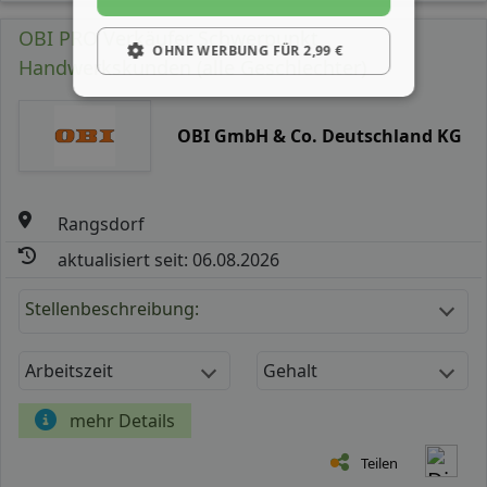
OBI PRO Verkäufer Schwerpunkt
OHNE WERBUNG FÜR 2,99 €
Handwerkskunden (alle Geschlechter)
OBI GmbH & Co. Deutschland KG
Rangsdorf
aktualisiert seit: 06.08.2026
Stellenbeschreibung:
Arbeitszeit
Gehalt
mehr Details
Teilen