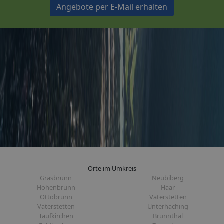
Angebote per E-Mail erhalten
Orte im Umkreis
Grasbrunn
Neubiberg
Hohenbrunn
Haar
Ottobrunn
Vaterstetten
Vaterstetten
Unterhaching
Taufkirchen
Brunnthal