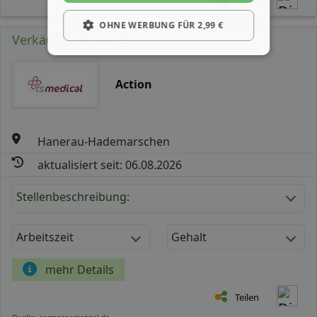
OHNE WERBUNG FÜR 2,99 €
Verkäufer (m/ w/ d)
Action
Hanerau-Hademarschen
aktualisiert seit: 06.08.2026
Stellenbeschreibung:
Arbeitszeit
Gehalt
mehr Details
Teilen