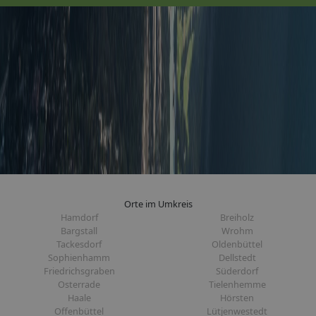
Orte im Umkreis
Hamdorf
Breiholz
Bargstall
Wrohm
Tackesdorf
Oldenbüttel
Sophienhamm
Dellstedt
Friedrichsgraben
Süderdorf
Osterrade
Tielenhemme
Haale
Hörsten
Offenbüttel
Lütjenwestedt