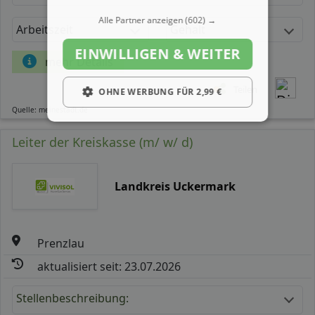
Alle Partner anzeigen
(602) →
Arbeitszeit
Gehalt
EINWILLIGEN & WEITER
mehr Details
Teilen
OHNE WERBUNG FÜR 2,99 €
Quelle: meinestadt.de
Leiter der Kreiskasse (m/ w/ d)
Landkreis Uckermark
Prenzlau
aktualisiert seit: 23.07.2026
Stellenbeschreibung: