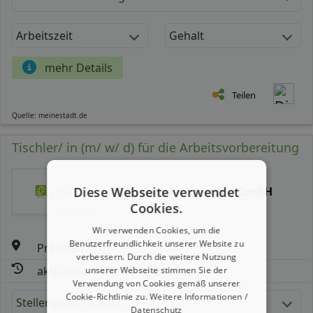
Arbeitszeit
Gehalt
mehr Details
Teilen
Quelle: meinestadt.de
Tischler/ in (m/ w/ d) für die Arbeitsvorbereitung
Möbelwerke Prenzlau GmbH
Diese Webseite verwendet
Cookies.
Wir verwenden Cookies, um die
Benutzerfreundlichkeit unserer Website zu
Prenzlau
verbessern. Durch die weitere Nutzung
aktualisiert seit: 04.08.2026
unserer Webseite stimmen Sie der
Verwendung von Cookies gemäß unserer
Cookie-Richtlinie zu.
Weitere Informationen /
Stellenbeschreibung:
Datenschutz