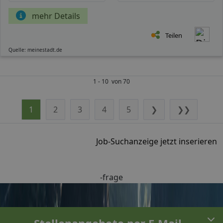
mehr Details
Teilen
Quelle: meinestadt.de
1 - 10 von 70
1
2
3
4
5
❯
❯❯
Job-Suchanzeige jetzt inserieren
-frage
Stellenangebote per E-Mail