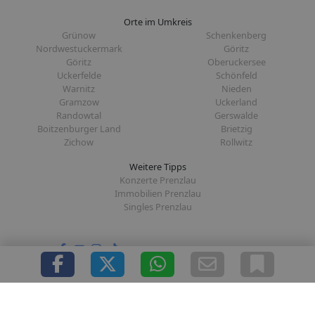
Orte im Umkreis
Grünow
Schenkenberg
Nordwestuckermark
Göritz
Göritz
Oberuckersee
Uckerfelde
Schönfeld
Warnitz
Nieden
Gramzow
Uckerland
Randowtal
Gerswalde
Boitzenburger Land
Brietzig
Zichow
Rollwitz
Weitere Tipps
Konzerte Prenzlau
Immobilien Prenzlau
Singles Prenzlau
Folge uns auf:
|
|
|
|
Über uns
Presse
Redaktion
Datenschutz
Impressum