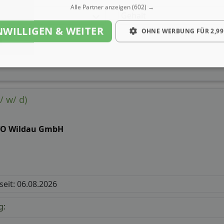
Alle Partner anzeigen
(602) →
Gehalt
NWILLIGEN & WEITER
OHNE WERBUNG FÜR 2,99
/ w/ d)
O Wildau GmbH
 seit: 06.08.2026
g: