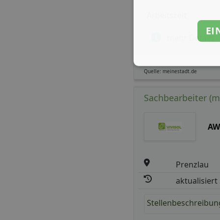
Arbeitszeit
EI
mehr Details
Quelle: meinestadt.de
Sachbearbeiter (m
AW
Prenzlau
aktualisiert
Stellenbeschreibun