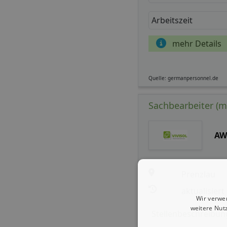
Arbeitszeit
mehr Details
Quelle: germanpersonnel.de
Sachbearbeiter (m
AW
Prenzlau
aktualisiert
Wir verwe
weitere Nut
Stellenbeschreibun