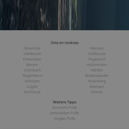
Orte im Umkreis
Brevörde
Heinsen
Vahlbruch
Vahlbruch
Ottenstein
Pegestorf
Bevern
Holzminden
Golmbach
Hehlen
Negenborn
Bodenwerder
Arholzen
Holenberg
Lügde
Deensen
Kirchbrak
Höxter
Weitere Tipps
Konzerte Polle
Immobilien Polle
Singles Polle