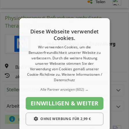
Teilen
Physiotherapeut Befundung ambulante
Therapie (m/ w/ d)
Diese Webseite verwendet
Cookies.
m&i-Klinikgruppe Enzensberg
Wir verwenden Cookies, um die
Benutzerfreundlichkeit unserer Website zu
verbessern. Durch die weitere Nutzung
unserer Webseite stimmen Sie der
Bad Pyrmont
Verwendung von Cookies gemäß unserer
Cookie-Richtlinie zu.
Weitere Informationen /
aktualisiert seit: 07.08.2026
Datenschutz
Stellenbeschreibung:
Alle Partner anzeigen
(602) →
EINWILLIGEN & WEITER
Arbeitszeit
Gehalt
mehr Details
OHNE WERBUNG FÜR 2,99 €