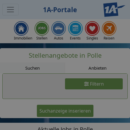
1A-Portale
Jobs
Immobilien
Stellen
Autos
Events
Singles
Reisen
Stellenangebote in Polle
Suchen
Anbieten
Filtern
Suchanzeige inserieren
Aktuelle Jobs in Polle