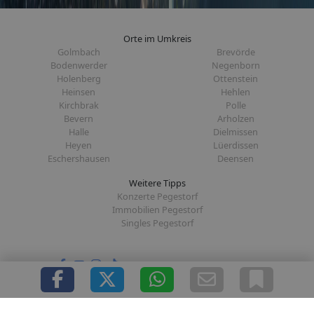
Orte im Umkreis
Golmbach
Brevörde
Bodenwerder
Negenborn
Holenberg
Ottenstein
Heinsen
Hehlen
Kirchbrak
Polle
Bevern
Arholzen
Halle
Dielmissen
Heyen
Lüerdissen
Eschershausen
Deensen
Weitere Tipps
Konzerte Pegestorf
Immobilien Pegestorf
Singles Pegestorf
Folge uns auf:
|
|
|
|
Über uns
Presse
Redaktion
Datenschutz
Impressum