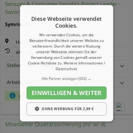
Sensory & Consumer Insights Project Leader -
Savory (m/ f/ d)
Diese Webseite verwendet
Symrise AG
Cookies.
Wir verwenden Cookies, um die
Benutzerfreundlichkeit unserer Website zu
Holzminden
verbessern. Durch die weitere Nutzung
aktualisiert seit: 09.08.2026
unserer Webseite stimmen Sie der
Verwendung von Cookies gemäß unserer
Cookie-Richtlinie zu.
Weitere Informationen /
Stellenbeschreibung:
Datenschutz
Alle Partner anzeigen
(602) →
Arbeitszeit
Gehalt
EINWILLIGEN & WEITER
mehr Details
Teilen
OHNE WERBUNG FÜR 2,99 €
Mitarbeiter Qualtätssicherung (m/ w/ d)