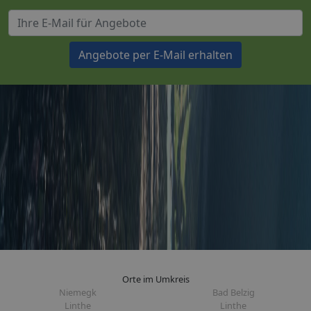
Angebote per E-Mail erhalten
Orte im Umkreis
Niemegk
Bad Belzig
Linthe
Linthe