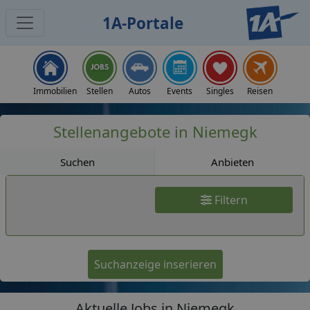
1A-Portale
Jobs
Immobilien
Stellen
Autos
Events
Singles
Reisen
Stellenangebote in Niemegk
Suchen
Anbieten
Filtern
Suchanzeige inserieren
Aktuelle Jobs in Niemegk