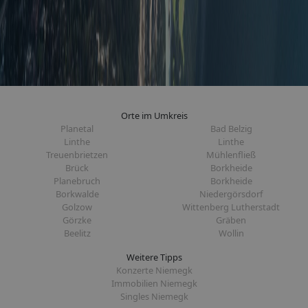
Orte im Umkreis
Planetal
Bad Belzig
Linthe
Linthe
Treuenbrietzen
Mühlenfließ
Brück
Borkheide
Planebruch
Borkheide
Borkwalde
Niedergörsdorf
Golzow
Wittenberg Lutherstadt
Görzke
Gräben
Beelitz
Wollin
Weitere Tipps
Konzerte Niemegk
Immobilien Niemegk
Singles Niemegk