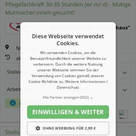
Pflegefachkraft 30-35 Stunden (w/ m/ d) - Mutige
Mutmacher:innen gesucht!
AWO Sozialstation „Am Rathaus“
Diese Webseite verwendet
Cookies.
Niemegk
Wir verwenden Cookies, um die
aktualisiert seit: 07.08.2026
Benutzerfreundlichkeit unserer Website zu
verbessern. Durch die weitere Nutzung
unserer Webseite stimmen Sie der
Stellenbeschreibung:
Verwendung von Cookies gemäß unserer
Cookie-Richtlinie zu.
Weitere Informationen /
Datenschutz
Arbeitszeit
Gehalt
Alle Partner anzeigen
(602) →
mehr Details
EINWILLIGEN & WEITER
Teilen
OHNE WERBUNG FÜR 2,99 €
Stellv. Hauswirtschaftsleitung (m/ w/ d)