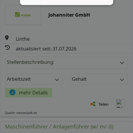
Johanniter GmbH
Linthe
aktualisiert seit: 31.07.2026
Stellenbeschreibung:
Arbeitszeit
Gehalt
mehr Details
Teilen
Quelle: meinestadt.de
Maschinenführer / Anlagenführer (w/ m/ d)