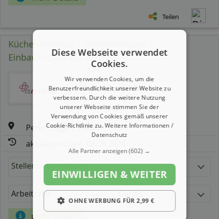
Teilen
Küchenmonteur - Möbelmontage /
Diese Webseite verwendet
Einbauküchen (m/ w/ d)
Cookies.
Wir verwenden Cookies, um die
Workwise GmbH
Benutzerfreundlichkeit unserer Website zu
verbessern. Durch die weitere Nutzung
unserer Webseite stimmen Sie der
Verwendung von Cookies gemäß unserer
Cookie-Richtlinie zu.
Weitere Informationen /
Petershagen, Weser
Datenschutz
aktualisiert seit: 08.08.2026
Alle Partner anzeigen
(602) →
Stellenbeschreibung:
EINWILLIGEN & WEITER
Arbeitszeit
Gehalt
OHNE WERBUNG FÜR 2,99 €
mehr Details