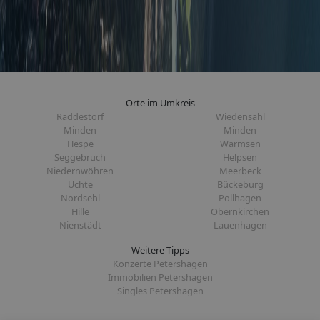
Orte im Umkreis
Raddestorf
Wiedensahl
Minden
Minden
Hespe
Warmsen
Seggebruch
Helpsen
Niedernwöhren
Meerbeck
Uchte
Bückeburg
Nordsehl
Pollhagen
Hille
Obernkirchen
Nienstädt
Lauenhagen
Weitere Tipps
Konzerte Petershagen
Immobilien Petershagen
Singles Petershagen