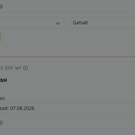
g:
Gehalt
s (m/ w/ d)
mbH
en
 seit: 07.08.2026
g: