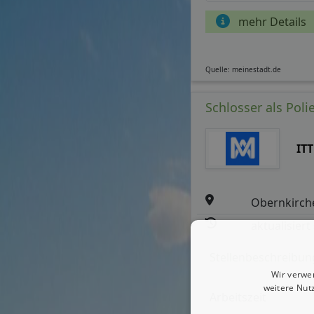
mehr Details
Quelle: meinestadt.de
Schlosser als Poli
IT
Obernkirch
aktualisiert
Stellenbeschreibun
Wir verwe
weitere Nut
Arbeitszeit