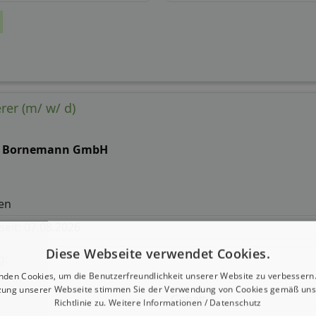
erer (m/ w/ d)
T Bornemann GmbH
en
 seit: 07.08.2026
Diese Webseite verwendet Cookies.
g:
nden Cookies, um die Benutzerfreundlichkeit unserer Website zu verbessern.
zung unserer Webseite stimmen Sie der Verwendung von Cookies gemäß uns
Gehalt
Richtlinie zu.
Weitere Informationen / Datenschutz