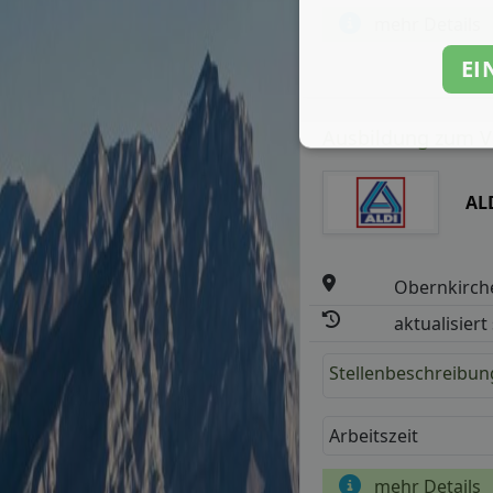
mehr Details
EI
Ausbildung zum Ve
AL
Obernkirch
aktualisiert
Stellenbeschreibun
Arbeitszeit
mehr Details