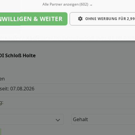
Alle Partner anzeigen
(602) →
NWILLIGEN & WEITER
OHNE WERBUNG FÜR 2,99
rkäufer / Kaufmann im Einzelhandel zum 01.09.2026
DI Schloß Holte
en
 seit: 07.08.2026
g:
Gehalt