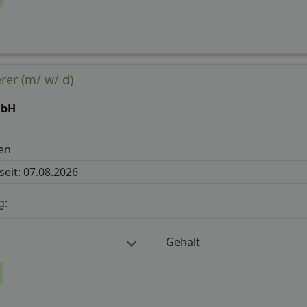
erer (m/ w/ d)
mbH
en
 seit: 07.08.2026
g:
Gehalt