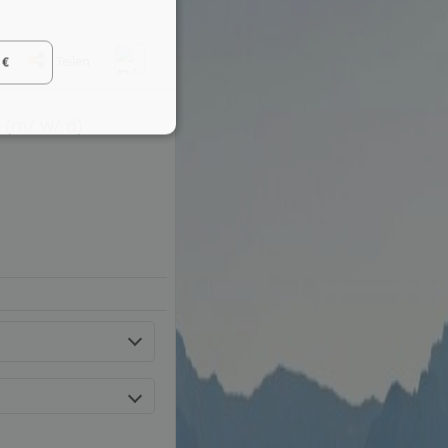
Teilen
 €
 (m/ w/ d)