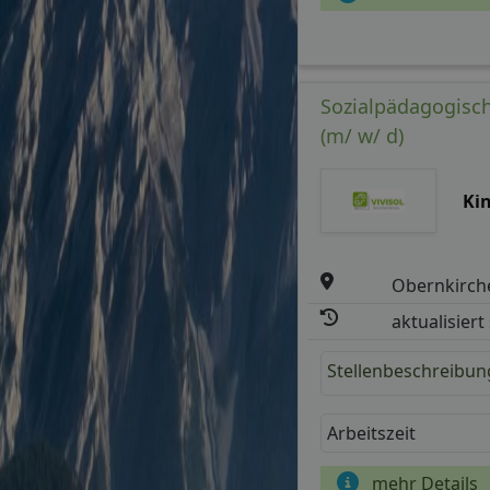
Sozialpädagogische
(m/ w/ d)
Ki
Obernkirch
aktualisiert
Stellenbeschreibun
Arbeitszeit
mehr Details