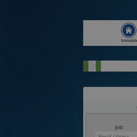
Immobili
Job: