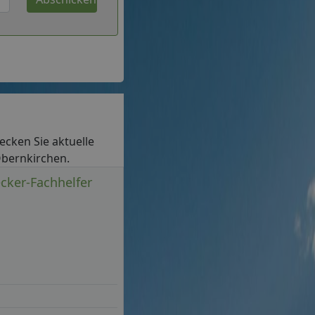
decken Sie aktuelle
 Obernkirchen.
cker-Fachhelfer