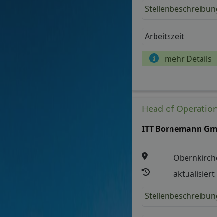
Stellenbeschreibun
Arbeitszeit
mehr Details
Head of Operation
ITT Bornemann G
Obernkirch
aktualisiert
Stellenbeschreibun