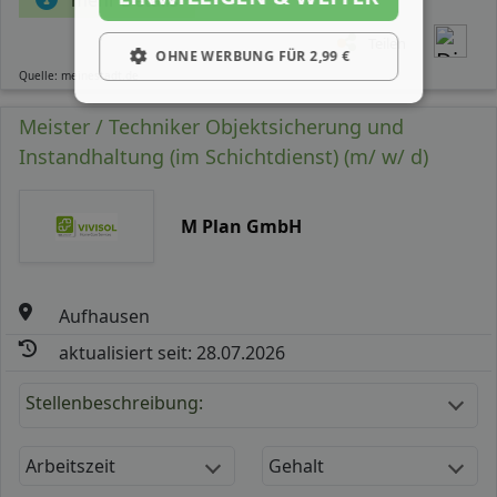
Teilen
OHNE WERBUNG FÜR 2,99 €
Quelle: meinestadt.de
Meister / Techniker Objektsicherung und
Instandhaltung (im Schichtdienst) (m/ w/ d)
M Plan GmbH
Aufhausen
aktualisiert seit: 28.07.2026
Stellenbeschreibung:
Arbeitszeit
Gehalt