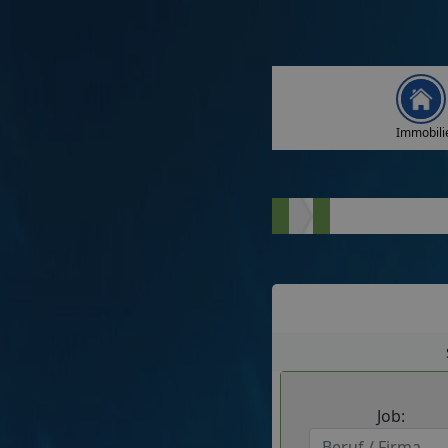
Immobili
Job: