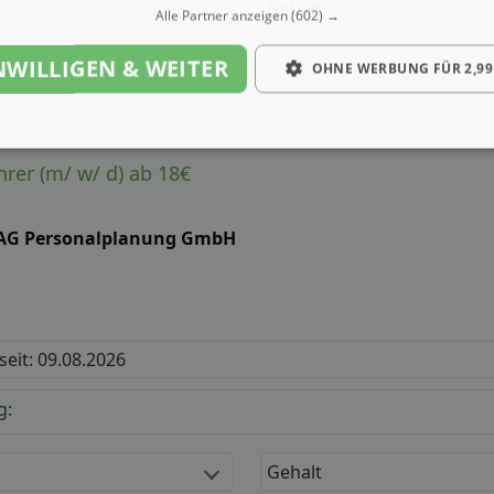
Gehalt
Alle Partner anzeigen
(602) →
NWILLIGEN & WEITER
OHNE WERBUNG FÜR 2,99
er (m/ w/ d) ab 18€
AG Personalplanung GmbH
 seit: 09.08.2026
g:
Gehalt