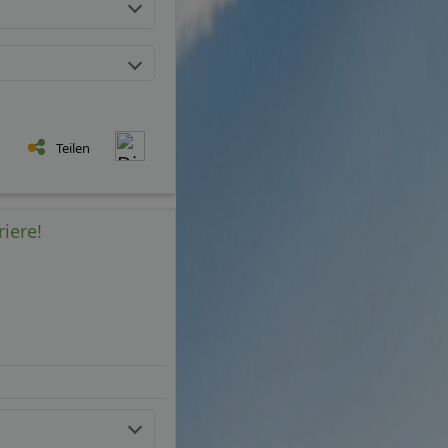
Teilen
riere!