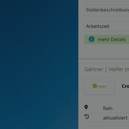
Stellenbeschreibun
Arbeitszeit
mehr Details
Gärtner | Helfer 
Cr
Rain
aktualisiert