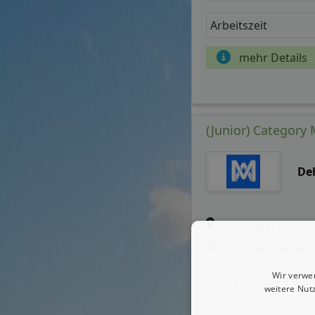
Arbeitszeit
mehr Details
(Junior) Category
De
Rain
aktualisiert
Wir verwe
Stellenbeschreibun
weitere Nut