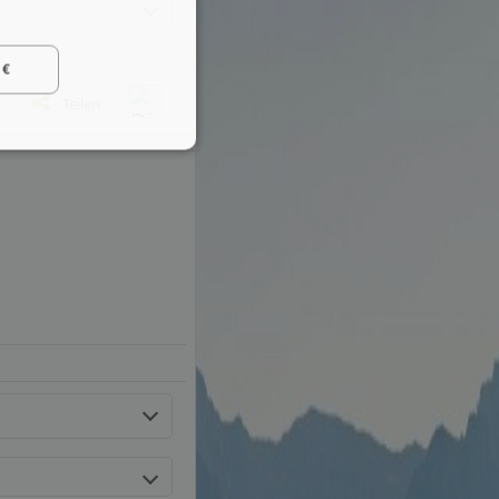
 €
Teilen