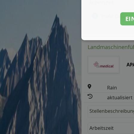
Arbeitszeit
mehr Details
EI
Landmaschinenführ
AP
Rain
aktualisiert
Stellenbeschreibun
Arbeitszeit