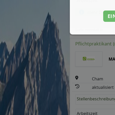
Arbeitszeit
mehr Details
EI
Quelle: meinestadt.de
Pflichtpraktikant
MA
Cham
aktualisiert
Stellenbeschreibun
Arbeitszeit