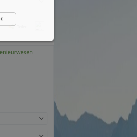
 €
Teilen
genieurwesen