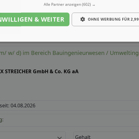
Gehalt
Alle Partner anzeigen
(602) →
NWILLIGEN & WEITER
OHNE WERBUNG FÜR 2,99
 (m/ w/ d) im Bereich Bauingenieurwesen / Umweltin
X STREICHER GmbH & Co. KG aA
 seit: 04.08.2026
g:
Gehalt