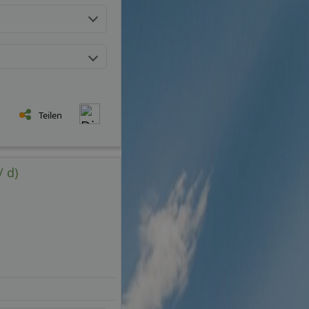
Teilen
 d)