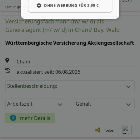
OHNE WERBUNG FÜR 2,99 €
Quelle: germanpersonnel.de
Versicherungsfachmann (m/ w/ d) als
Generalagent (m/ w/ d) in Cham/ Bay. Wald
Württembergische Versicherung Aktiengesellschaft
Cham
aktualisiert seit: 06.08.2026
Stellenbeschreibung:
Arbeitszeit
Gehalt
mehr Details
Teilen