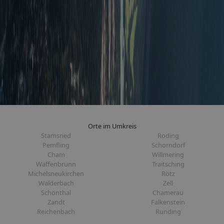
Orte im Umkreis
Stamsried
Roding
Pemfling
Schorndorf
Cham
Willmering
Waffenbrunn
Traitsching
Michelsneukirchen
Rötz
Walderbach
Zell
Schönthal
Chamerau
Zandt
Falkenstein
Reichenbach
Runding