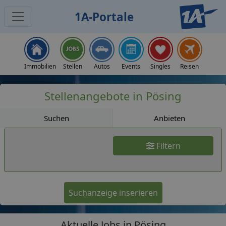
1A-Portale
Jobs
Immobilien
Stellen
Autos
Events
Singles
Reisen
Stellenangebote in Pösing
Suchen
Anbieten
Filtern
Suchanzeige inserieren
Aktuelle Jobs in Pösing