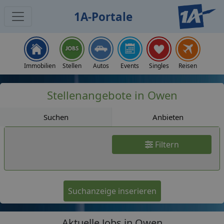
1A-Portale
Jobs
Immobilien
Stellen
Autos
Events
Singles
Reisen
Stellenangebote in Owen
Suchen
Anbieten
Filtern
Suchanzeige inserieren
Aktuelle Jobs in Owen