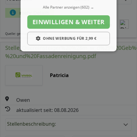
Alle Partner anzeigen
(602) →
mehr Details
EINWILLIGEN & WEITER
Teilen
Quelle: germanpersonnel.de
OHNE WERBUNG FÜR 2,99 €
Stelle_Quereinsteiger%20%28m_w_d%29%20Geb
%20und%20Fassadenreinigung.pdf
Patricia
Owen
aktualisiert seit: 08.08.2026
Stellenbeschreibung: