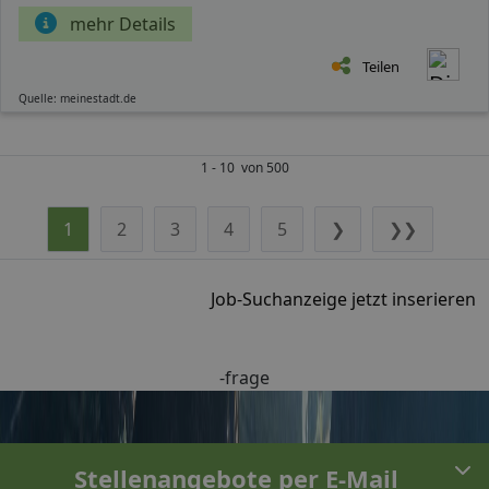
mehr Details
Teilen
Quelle: meinestadt.de
1 - 10 von 500
1
2
3
4
5
❯
❯❯
Job-Suchanzeige jetzt inserieren
-frage
Stellenangebote per E-Mail