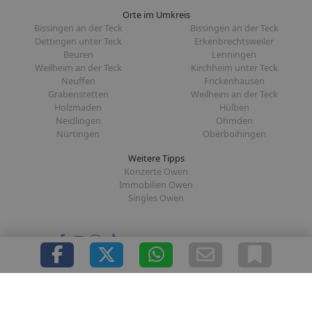
Orte im Umkreis
Bissingen an der Teck
Bissingen an der Teck
Dettingen unter Teck
Erkenbrechtsweiler
Beuren
Lenningen
Weilheim an der Teck
Kirchheim unter Teck
Neuffen
Frickenhausen
Grabenstetten
Weilheim an der Teck
Holzmaden
Hülben
Neidlingen
Ohmden
Nürtingen
Oberboihingen
Weitere Tipps
Konzerte Owen
Immobilien Owen
Singles Owen
Folge uns auf:
|
|
|
|
Über uns
Presse
Redaktion
Datenschutz
Impressum