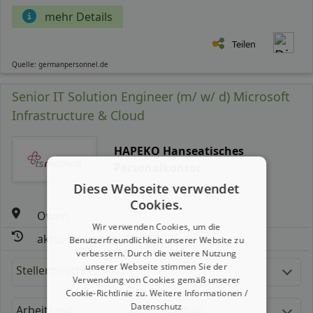
mehr Details
Teilen
Quelle: germanpersonnel.de
Senior IT Solution Engineer (m/ w/ d) Microsoft
Infrastructure & Cloud
HAPEKO Hanseatisches
Personalkontor
Diese Webseite verwendet
Cookies.
Owen
Wir verwenden Cookies, um die
aktualisiert seit: 08.08.2026
Benutzerfreundlichkeit unserer Website zu
verbessern. Durch die weitere Nutzung
unserer Webseite stimmen Sie der
Stellenbeschreibung:
Verwendung von Cookies gemäß unserer
Cookie-Richtlinie zu.
Weitere Informationen /
Datenschutz
Arbeitszeit
Gehalt