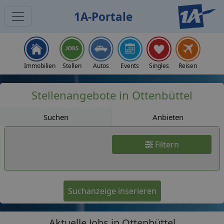
1A-Portale
Jobs
Immobilien
Stellen
Autos
Events
Singles
Reisen
Stellenangebote in Ottenbüttel
Suchen
Anbieten
Filtern
Suchanzeige inserieren
Aktuelle Jobs in Ottenbüttel