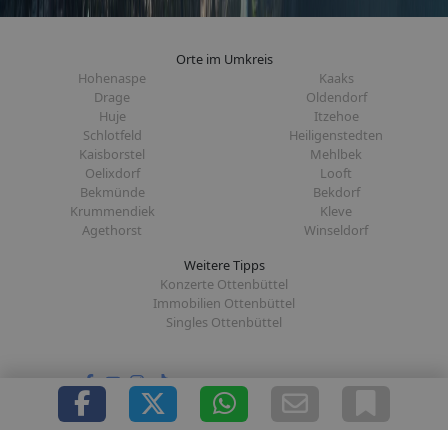
Orte im Umkreis
Hohenaspe
Kaaks
Drage
Oldendorf
Huje
Itzehoe
Schlotfeld
Heiligenstedten
Kaisborstel
Mehlbek
Oelixdorf
Looft
Bekmünde
Bekdorf
Krummendiek
Kleve
Agethorst
Winseldorf
Weitere Tipps
Konzerte Ottenbüttel
Immobilien Ottenbüttel
Singles Ottenbüttel
Folge uns auf: