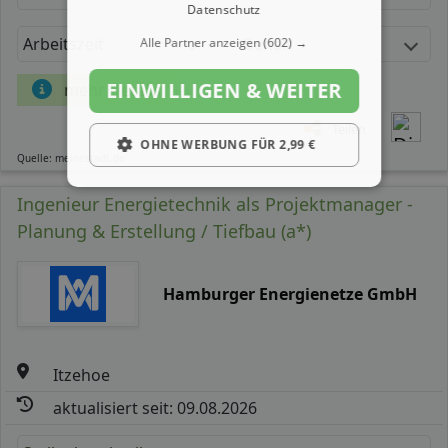
Datenschutz
Arbeitszeit
Gehalt
Alle Partner anzeigen
(602) →
EINWILLIGEN & WEITER
mehr Details
Teilen
OHNE WERBUNG FÜR 2,99 €
Quelle: meinestadt.de
Ingenieur Energietechnik als Projektmanager -
Planung & Erstellung / Tiefbau (a*)
Hamburger Energienetze GmbH
Itzehoe
aktualisiert seit: 09.08.2026