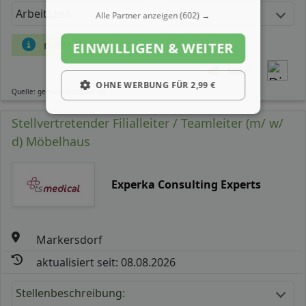
Arbeitszeit
Gehalt
Alle Partner anzeigen
(602) →
mehr Details
EINWILLIGEN & WEITER
Teilen
OHNE WERBUNG FÜR 2,99 €
Quelle: germanpersonnel.de
Stellvertretender Filialleiter / Teamleiter (m/ w/
d) Möbelhaus
Experka Consulting Experts
Markersdorf
aktualisiert seit: 08.08.2026
Stellenbeschreibung: