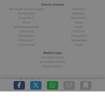
Orte im Umkreis
Bernstadt auf dem Eigen
Herrnhut
Markersdorf
Oderwitz
Rosenbach
Rosenbach
Zittau
Zittau
Mittelherwigsdorf
Görlitz
Schöpstal
Kottmar
Königshain
Königshain
Olbersdorf
Hainewalde
Leutersdorf
Löbau
Weitere Tipps
Konzerte Ostritz
Immobilien Ostritz
Singles Ostritz
Folge uns auf:
|
|
|
|
Über uns
Presse
Redaktion
Datenschutz
Impressum