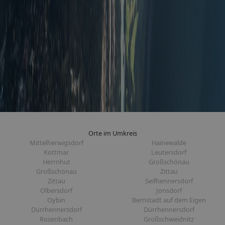
Orte im Umkreis
Mittelherwigsdorf
Hainewalde
Kottmar
Leutersdorf
Herrnhut
Großschönau
Großschönau
Zittau
Zittau
Seifhennersdorf
Olbersdorf
Jonsdorf
Oybin
Bernstadt auf dem Eigen
Dürrhennersdorf
Dürrhennersdorf
Rosenbach
Großschweidnitz