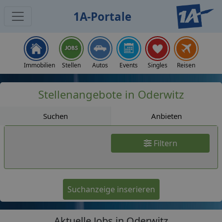
1A-Portale
Jobs
Immobilien
Stellen
Autos
Events
Singles
Reisen
Stellenangebote in Oderwitz
Suchen
Anbieten
Filtern
Suchanzeige inserieren
Aktuelle Jobs in Oderwitz