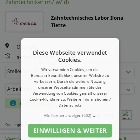
Zahntechniker (m/ w/ d)
Zahntechnisches Labor Ilona
Tietze
Oderwitz
Diese Webseite verwendet
aktualisiert seit: 08.08.2026
Cookies.
Wir verwenden Cookies, um die
Stellenbeschreibung:
Benutzerfreundlichkeit unserer Website zu
verbessern. Durch die weitere Nutzung
unserer Webseite stimmen Sie der
Arbeitszeit
Gehalt
Verwendung von Cookies gemäß unserer
Cookie-Richtlinie zu.
Weitere Informationen /
mehr Details
Datenschutz
Teilen
Alle Partner anzeigen
(602) →
Quelle: germanpersonnel.de
EINWILLIGEN & WEITER
Vertriebsmitarbeiter (m/ w/ d) – Automotive &