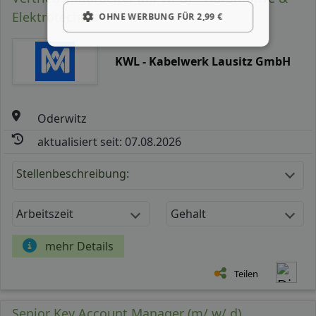
Elektrotechnik
OHNE WERBUNG FÜR 2,99 €
KWL - Kabelwerk Lausitz GmbH
Oderwitz
aktualisiert seit: 07.08.2026
Stellenbeschreibung:
Arbeitszeit
Gehalt
mehr Details
Teilen
Senior Key Account Manager (m/ w/ d)