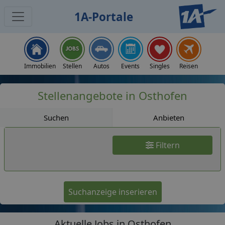
1A-Portale
Jobs
Immobilien
Stellen
Autos
Events
Singles
Reisen
Stellenangebote in Osthofen
Suchen
Anbieten
Filtern
Suchanzeige inserieren
Aktuelle Jobs in Osthofen