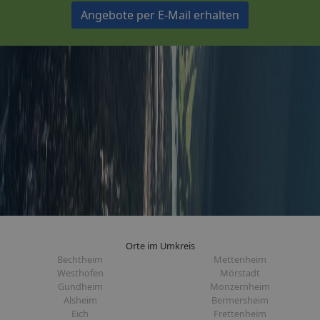
Angebote per E-Mail erhalten
Orte im Umkreis
Bechtheim
Mettenheim
Westhofen
Mörstadt
Gundheim
Monzernheim
Alsheim
Bermersheim
Eich
Frettenheim