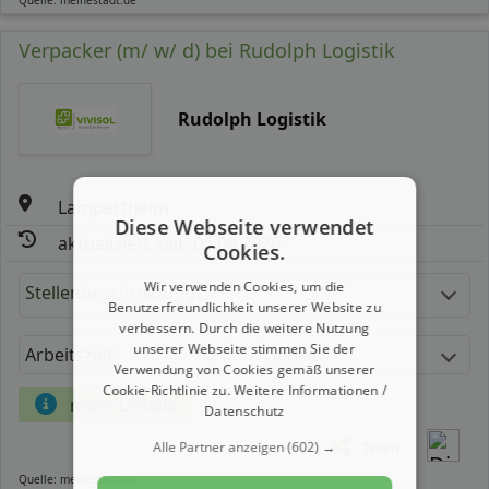
Verpacker (m/ w/ d) bei Rudolph Logistik
Rudolph Logistik
Lampertheim
Diese Webseite verwendet
aktualisiert seit: 06.08.2026
Cookies.
Wir verwenden Cookies, um die
Stellenbeschreibung:
Benutzerfreundlichkeit unserer Website zu
verbessern. Durch die weitere Nutzung
unserer Webseite stimmen Sie der
Arbeitszeit
Gehalt
Verwendung von Cookies gemäß unserer
Cookie-Richtlinie zu.
Weitere Informationen /
mehr Details
Datenschutz
Alle Partner anzeigen
(602) →
Teilen
Quelle: meinestadt.de