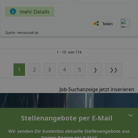
mehr Details
Teilen
Quelle: meinestadt.de
1 - 10 von 174
1
2
3
4
5
❯
❯❯
Job-Suchanzeige jetzt inserieren
Stellenangebote per E-Mail
Wir senden Dir kostenlos aktuelle Stellenangebote aus
Deiner Region per E-Mail