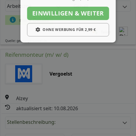
Arbeitszeit
Gehalt
EINWILLIGEN & WEITER
mehr Details
OHNE WERBUNG FÜR 2,99 €
Teilen
Quelle: germanpersonnel.de
Reifenmonteur (m/ w/ d)
Vergoelst
Alzey
aktualisiert seit: 10.08.2026
Stellenbeschreibung: