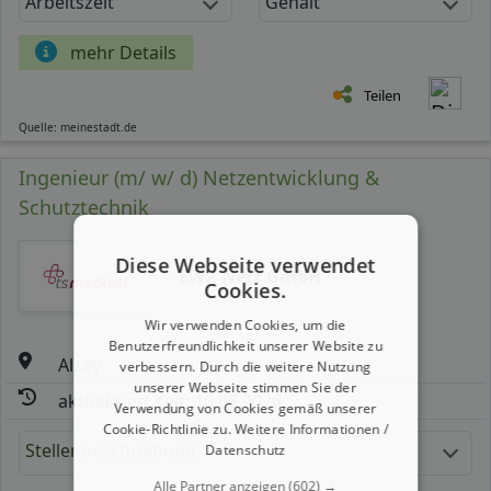
Arbeitszeit
Gehalt
mehr Details
Teilen
Quelle: meinestadt.de
Ingenieur (m/ w/ d) Netzentwicklung &
Schutztechnik
Diese Webseite verwendet
EWR Netz GmbH
Cookies.
Wir verwenden Cookies, um die
Benutzerfreundlichkeit unserer Website zu
Alzey
verbessern. Durch die weitere Nutzung
unserer Webseite stimmen Sie der
aktualisiert seit: 10.08.2026
Verwendung von Cookies gemäß unserer
Cookie-Richtlinie zu.
Weitere Informationen /
Stellenbeschreibung:
Datenschutz
Alle Partner anzeigen
(602) →