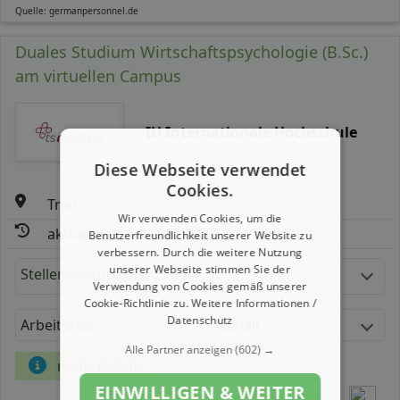
Quelle: germanpersonnel.de
Duales Studium Wirtschaftspsychologie (B.Sc.)
am virtuellen Campus
IU Internationale Hochschule
Diese Webseite verwendet
Cookies.
Trier
Wir verwenden Cookies, um die
aktualisiert seit: 09.08.2026
Benutzerfreundlichkeit unserer Website zu
verbessern. Durch die weitere Nutzung
unserer Webseite stimmen Sie der
Stellenbeschreibung:
Verwendung von Cookies gemäß unserer
Cookie-Richtlinie zu.
Weitere Informationen /
Datenschutz
Arbeitszeit
Gehalt
Alle Partner anzeigen
(602) →
mehr Details
EINWILLIGEN & WEITER