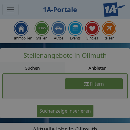
1A-Portale
Jobs
Immobilien
Stellen
Autos
Events
Singles
Reisen
Stellenangebote in Ollmuth
Suchen
Anbieten
Filtern
Suchanzeige inserieren
Aktuelle Jobs in Ollmuth