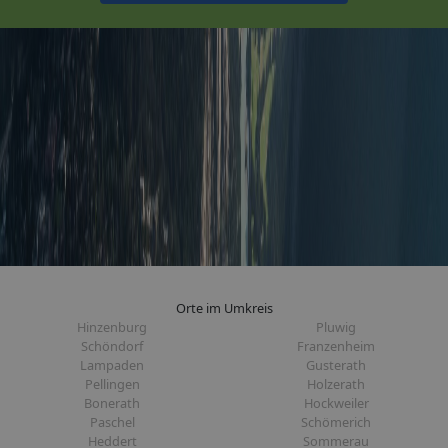
Orte im Umkreis
Hinzenburg
Pluwig
Schöndorf
Franzenheim
Lampaden
Gusterath
Pellingen
Holzerath
Bonerath
Hockweiler
Paschel
Schömerich
Heddert
Sommerau