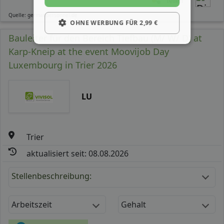
Teilen
Quelle: germanpersonnel.de
OHNE WERBUNG FÜR 2,99 €
Bauleiter für den Bereich Tiefbau (M/ W/ D) at
Karp-Kneip at the event Moovijob Day
Luxembourg in Trier 2026
LU
Trier
aktualisiert seit: 08.08.2026
Stellenbeschreibung:
Arbeitszeit
Gehalt