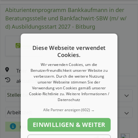
Abiturientenprogramm Bankkaufmann in der
Beratungsstelle und Bankfachwirt-SBW (m/ w/
d) Ausbildungsstart 2027 - Bitburg
DSGV
Diese Webseite verwendet
Cookies.
Wir verwenden Cookies, um die
Trier
Benutzerfreundlichkeit unserer Website zu
verbessern. Durch die weitere Nutzung
aktualisiert seit: 06.08.2026
unserer Webseite stimmen Sie der
Verwendung von Cookies gemäß unserer
Cookie-Richtlinie zu.
Weitere Informationen /
Stellenbeschreibung:
Datenschutz
Alle Partner anzeigen
(602) →
Arbeitszeit
Gehalt
EINWILLIGEN & WEITER
mehr Details