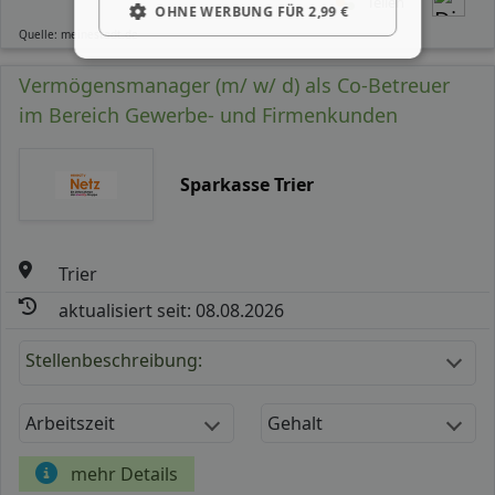
Teilen
OHNE WERBUNG FÜR 2,99 €
Quelle: meinestadt.de
Vermögensmanager (m/ w/ d) als Co-Betreuer
im Bereich Gewerbe- und Firmenkunden
Sparkasse Trier
Trier
aktualisiert seit: 08.08.2026
Stellenbeschreibung:
Arbeitszeit
Gehalt
mehr Details