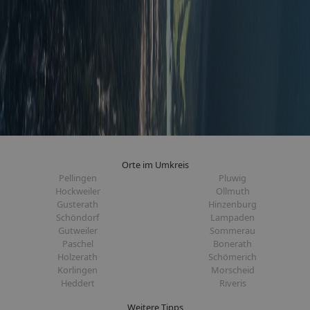
Orte im Umkreis
Pellingen
Pluwig
Hockweiler
Ollmuth
Gusterath
Hinzenburg
Schöndorf
Lampaden
Gutweiler
Sommerau
Paschel
Bonerath
Holzerath
Schömerich
Korlingen
Morscheid
Heddert
Riveris
Weitere Tipps