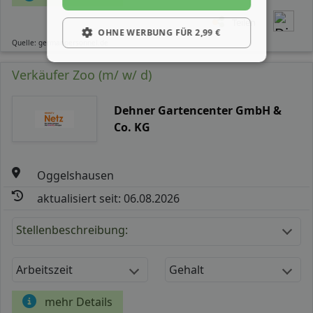
Teilen
OHNE WERBUNG FÜR 2,99 €
Quelle: germanpersonnel.de
Verkäufer Zoo (m/ w/ d)
Dehner Gartencenter GmbH &
Co. KG
Oggelshausen
aktualisiert seit: 06.08.2026
Stellenbeschreibung:
Arbeitszeit
Gehalt
mehr Details