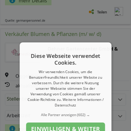
mehr Details
Teilen
Quelle: germanpersonnel.de
Verkäufer Blumen & Pflanzen (m/ w/ d)
Dehner Gartencenter GmbH &
Diese Webseite verwendet
Co. KG
Cookies.
Wir verwenden Cookies, um die
Oggelshausen
Benutzerfreundlichkeit unserer Website zu
verbessern. Durch die weitere Nutzung
aktualisiert seit: 06.08.2026
unserer Webseite stimmen Sie der
Verwendung von Cookies gemäß unserer
Stellenbeschreibung:
Cookie-Richtlinie zu.
Weitere Informationen /
Datenschutz
Alle Partner anzeigen
(602) →
Arbeitszeit
Gehalt
EINWILLIGEN & WEITER
mehr Details