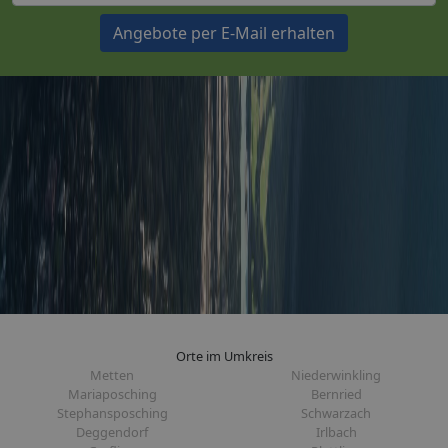
Angebote per E-Mail erhalten
Orte im Umkreis
Metten
Niederwinkling
Mariaposching
Bernried
Stephansposching
Schwarzach
Deggendorf
Irlbach