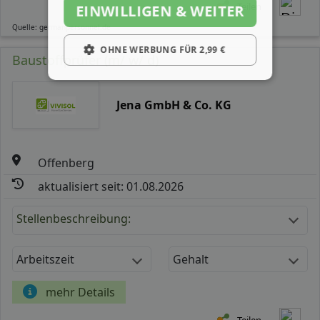
Teilen
EINWILLIGEN & WEITER
Quelle: germanpersonnel.de
OHNE WERBUNG FÜR 2,99 €
Baustoffprüfer (m/ w/ d)
Jena GmbH & Co. KG
Offenberg
aktualisiert seit: 01.08.2026
Stellenbeschreibung:
Arbeitszeit
Gehalt
mehr Details
Teilen