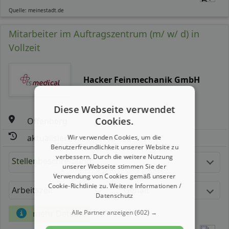
Quelle: meinestadt.de
Mitarbeiter im Auftragszentrum (m/ w/ d) in
Vollzeit
Hacker Feinmechanik GmbH
Diese Webseite verwendet
Cookies.
Offenberg
aktualisiert seit: 08.08.2026
Wir verwenden Cookies, um die
Benutzerfreundlichkeit unserer Website zu
verbessern. Durch die weitere Nutzung
Stellenbeschreibung:
unserer Webseite stimmen Sie der
Verwendung von Cookies gemäß unserer
Cookie-Richtlinie zu.
Weitere Informationen /
Arbeitszeit
Gehalt
Datenschutz
Alle Partner anzeigen
(602) →
mehr Details