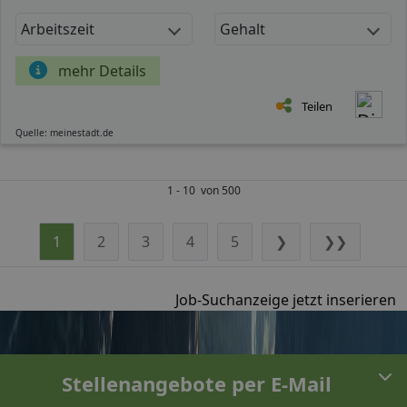
Arbeitszeit
Gehalt
mehr Details
Teilen
Quelle: meinestadt.de
1 - 10 von 500
1
2
3
4
5
❯
❯❯
Job-Suchanzeige jetzt inserieren
Stellenangebote per E-Mail