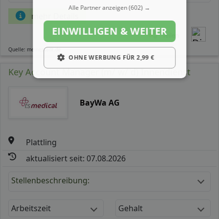
Alle Partner anzeigen
(602) →
mehr Details
EINWILLIGEN & WEITER
Teilen
Quelle: meinestadt.de
OHNE WERBUNG FÜR 2,99 €
Key Account Manager (m/ w/ d) Innendienst
BayWa AG
Plattling
aktualisiert seit: 07.08.2026
Stellenbeschreibung:
Arbeitszeit
Gehalt