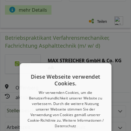
mehr Details
Teilen
Betriebspraktikant Verfahrensmechaniker,
Fachrichtung Asphalttechnik (m/ w/ d)
MAX STREICHER GmbH & Co. KG
aA
Diese Webseite verwendet
Cookies.
Offenberg
Wir verwenden Cookies, um die
aktualisiert seit: 05.08.2026
Benutzerfreundlichkeit unserer Website zu
verbessern. Durch die weitere Nutzung
unserer Webseite stimmen Sie der
Stellenbeschreibung:
Verwendung von Cookies gemäß unserer
Cookie-Richtlinie zu.
Weitere Informationen /
Datenschutz
Arbeitszeit
Gehalt