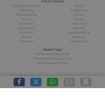
Orte im Umkreis
Stephansposching
Irlbach
Offenberg
Straßkirchen
Niederwinkling
Plattling
Otzing
Metten
Schwarzach
Wallersdorf
Deggendorf
Bernried
Aholming
Oberschneiding
Bogen
Windberg
Perasdorf
Oberpöring
Weitere Tipps
Konzerte Mariaposching
Immobilien Mariaposching
Singles Mariaposching
Folge uns auf:
|
|
|
|
Über uns
Presse
Redaktion
Datenschutz
Impressum