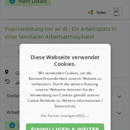
mehr Details
Teilen
Praxisanleitung (m/ w/ d) - Ein Arbeitsplatz in
einer familiären Arbeitsatmosphäre!
Aragon Seniorenzentrum
Gnarrenburg
Diese Webseite verwendet
Cookies.
Gnarrenburg
Wir verwenden Cookies, um die
Benutzerfreundlichkeit unserer Website zu
aktualisiert seit: 06.08.2026
verbessern. Durch die weitere Nutzung
unserer Webseite stimmen Sie der
Verwendung von Cookies gemäß unserer
Stellenbeschreibung:
Cookie-Richtlinie zu.
Weitere Informationen /
Datenschutz
Arbeitszeit
Gehalt
Alle Partner anzeigen
(602) →
mehr Details
EINWILLIGEN & WEITER