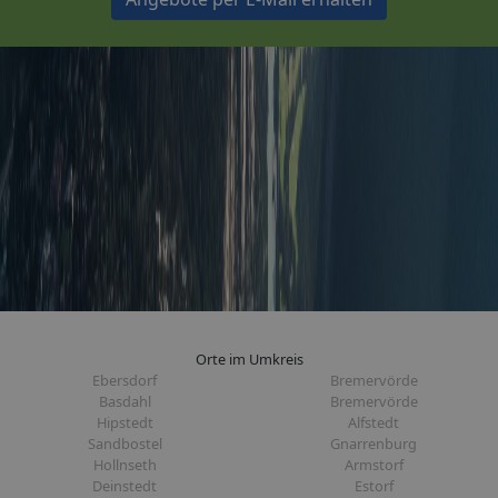
Orte im Umkreis
Ebersdorf
Bremervörde
Basdahl
Bremervörde
Hipstedt
Alfstedt
Sandbostel
Gnarrenburg
Hollnseth
Armstorf
Deinstedt
Estorf