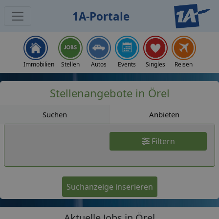
1A-Portale
Jobs
Immobilien
Stellen
Autos
Events
Singles
Reisen
Stellenangebote in Örel
Suchen
Anbieten
Filtern
Suchanzeige inserieren
Aktuelle Jobs in Örel