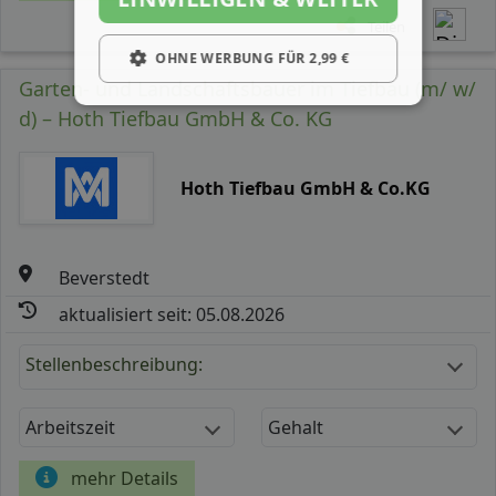
Teilen
OHNE WERBUNG FÜR 2,99 €
Garten- und Landschaftsbauer im Tiefbau (m/ w/
d) – Hoth Tiefbau GmbH & Co. KG
Hoth Tiefbau GmbH & Co.KG
Beverstedt
aktualisiert seit: 05.08.2026
Stellenbeschreibung:
Arbeitszeit
Gehalt
mehr Details