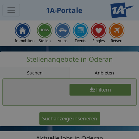
1A-Portale
Jobs
Immobilien
Stellen
Autos
Events
Singles
Reisen
Stellenangebote in Öderan
Suchen
Anbieten
Filtern
Suchanzeige inserieren
Aktuelle Jobs in Öderan