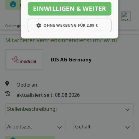
mehr Details
EINWILLIGEN & WEITER
Teilen
OHNE WERBUNG FÜR 2,99 €
Quelle: germanpersonnel.de
Mitarbeiter Vertriebsinnendienst (m/ w/ d)
DIS AG Germany
Oederan
aktualisiert seit: 08.08.2026
Stellenbeschreibung:
Arbeitszeit
Gehalt