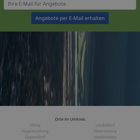
Angebote per E-Mail erhalten
Orte im Umkreis
Flöha
Leubsdorf
Augustusburg
Oberschöna
Eppendorf
Niederwiesa