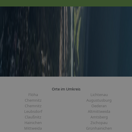
Orte im Umkreis
Flöha
Lichtenau
Chemnitz
Augustusburg
Chemnitz
Oederan
Leubsdorf
Altmittweida
Claußnitz
Amtsberg
Hainichen
Zschopau
Mittweida
Grünhainichen