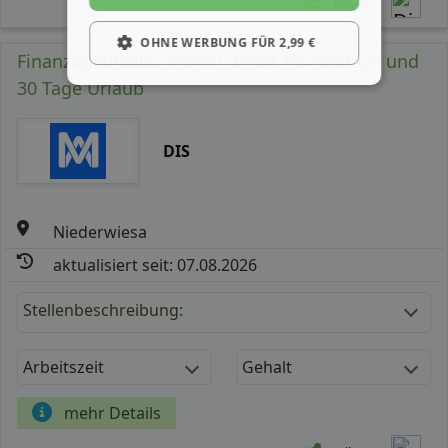
Teilen
OHNE WERBUNG FÜR 2,99 €
Finanzbuchhalter (m/ w/ d) mit Homeoffice und
30 Tage Urlaub
DIS
Niederwiesa
aktualisiert seit: 07.08.2026
Stellenbeschreibung:
Arbeitszeit
Gehalt
mehr Details