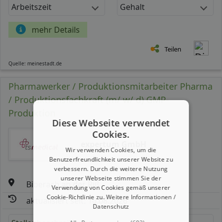
Arbeitszeit
Gehalt
mehr Details
Teilen
Quelle: meinestadt.de
Pharmawerker / Produktionsmitarbeiter Pharma
/ Produktionsfachkraft (m/ w/ d) GMP-
Produktion
Diese Webseite verwendet
Cookies.
expertum GmbH
Wir verwenden Cookies, um die
Benutzerfreundlichkeit unserer Website zu
verbessern. Durch die weitere Nutzung
unserer Webseite stimmen Sie der
Biberach an der Riß
Verwendung von Cookies gemäß unserer
Cookie-Richtlinie zu.
Weitere Informationen /
aktualisiert seit: 10.08.2026
Datenschutz