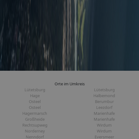
Orte im Umkreis
Lütetsburg
Lütetsburg
Hage
Halbemond
Osteel
Berumbur
Osteel
Leezdorf
Hagermarsch
Marienhafe
Großheide
Marienhafe
Rechtsupweg
Wirdum
Norderney
Wirdum
Nenndorf
Eversmeer