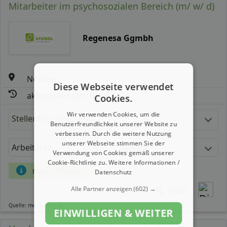
Mitarbeiter im psychosozialen Bereich (m/ w/ d)
Regenesa Ggmbh
Norden
Diese Webseite verwendet
aktualisiert seit: 03.08.2026
Cookies.
Wir verwenden Cookies, um die
Stellenbeschreibung:
Benutzerfreundlichkeit unserer Website zu
verbessern. Durch die weitere Nutzung
unserer Webseite stimmen Sie der
Arbeitszeit
Gehalt
Verwendung von Cookies gemäß unserer
Cookie-Richtlinie zu.
Weitere Informationen /
mehr Details
Datenschutz
Alle Partner anzeigen
(602) →
Teilen
Quelle: meinestadt.de
EINWILLIGEN & WEITER