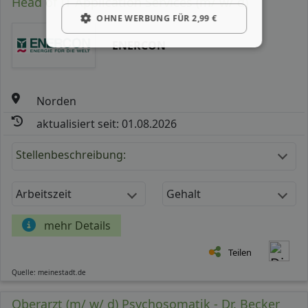
Head of IT Application Services (m/ w/ d)
OHNE WERBUNG FÜR 2,99 €
ENERCON
Norden
aktualisiert seit: 01.08.2026
Stellenbeschreibung:
Arbeitszeit
Gehalt
mehr Details
Teilen
Quelle: meinestadt.de
Oberarzt (m/ w/ d) Psychosomatik - Dr. Becker