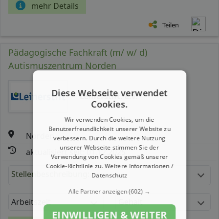
mehr Details
Teilen
Pädagogische Fachkraft (m/ w/ d)
Autismuszentrum Norden
Diese Webseite verwendet
Leinerstift. e.V.
Cookies.
Wir verwenden Cookies, um die
Benutzerfreundlichkeit unserer Website zu
Norden
verbessern. Durch die weitere Nutzung
unserer Webseite stimmen Sie der
aktualisiert seit: 01.12.2025
Verwendung von Cookies gemäß unserer
Cookie-Richtlinie zu.
Weitere Informationen /
Stellenbeschreibung:
Datenschutz
Alle Partner anzeigen
(602) →
Arbeitszeit
Gehalt
EINWILLIGEN & WEITER