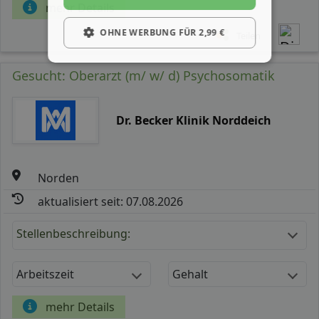
mehr Details
OHNE WERBUNG FÜR 2,99 €
Teilen
Gesucht: Oberarzt (m/ w/ d) Psychosomatik
Dr. Becker Klinik Norddeich
Norden
aktualisiert seit: 07.08.2026
Stellenbeschreibung:
Arbeitszeit
Gehalt
mehr Details