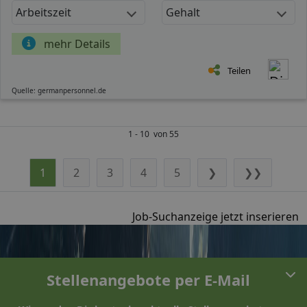
Arbeitszeit
Gehalt
mehr Details
Teilen
Quelle: germanpersonnel.de
1 - 10 von 55
1
2
3
4
5
❯
❯❯
Job-Suchanzeige jetzt inserieren
Stellenangebote per E-Mail