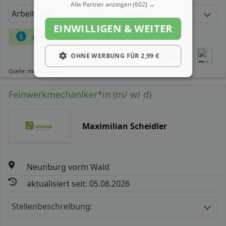
Alle Partner anzeigen
(602) →
Arbeitszeit
Gehalt
EINWILLIGEN & WEITER
mehr Details
OHNE WERBUNG FÜR 2,99 €
Teilen
Quelle: meinestadt.de
Feinwerkmechaniker*in (m/ w/ d)
Maximilian Scheidler
Neunburg vorm Wald
aktualisiert seit: 05.08.2026
Stellenbeschreibung: