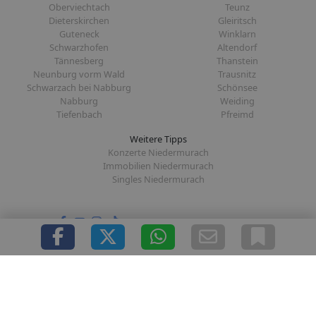
Oberviechtach
Teunz
Dieterskirchen
Gleiritsch
Guteneck
Winklarn
Schwarzhofen
Altendorf
Tännesberg
Thanstein
Neunburg vorm Wald
Trausnitz
Schwarzach bei Nabburg
Schönsee
Nabburg
Weiding
Tiefenbach
Pfreimd
Weitere Tipps
Konzerte Niedermurach
Immobilien Niedermurach
Singles Niedermurach
Folge uns auf:
|
|
|
|
Über uns
Presse
Redaktion
Datenschutz
Impressum