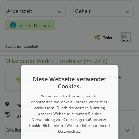
Arbeitszeit
Gehalt
mehr Details
Teilen
Quelle: meinestadt.de
Mitarbeiter Werk / Einschaler (m/ w/ d)
Rötzer-Ziegel-Element-Werk-
Diese Webseite verwendet
GmbH
Cookies.
Wir verwenden Cookies, um die
Benutzerfreundlichkeit unserer Website zu
Neunburg vorm Wald
verbessern. Durch die weitere Nutzung
unserer Webseite stimmen Sie der
aktualisiert seit: 05.08.2026
Verwendung von Cookies gemäß unserer
Cookie-Richtlinie zu.
Weitere Informationen /
Stellenbeschreibung:
Datenschutz