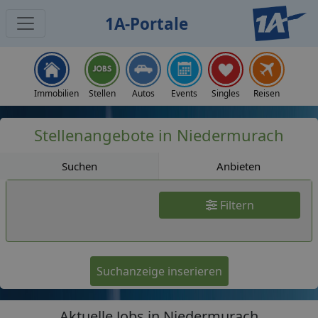
1A-Portale
Jobs
Immobilien
Stellen
Autos
Events
Singles
Reisen
Stellenangebote in Niedermurach
Suchen
Anbieten
Filtern
Suchanzeige inserieren
Aktuelle Jobs in Niedermurach