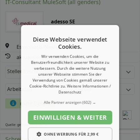
IT-Consultant MuleSoft (all genders)
adesso SE
Diese Webseite verwendet
Cookies.
Essenbach, Niederbayern
Wir verwenden Cookies, um die
aktualisiert seit: 09.08.2026
Benutzerfreundlichkeit unserer Website zu
verbessern. Durch die weitere Nutzung
Stellenbeschreibung:
unserer Webseite stimmen Sie der
Verwendung von Cookies gemäß unserer
Cookie-Richtlinie zu.
Weitere Informationen /
Arbeitszeit
Gehalt
Datenschutz
Alle Partner anzeigen
(602) →
mehr Details
Teilen
EINWILLIGEN & WEITER
Quelle: germanpersonnel.de
OHNE WERBUNG FÜR 2,99 €
Schreiner (m/ w/ d)