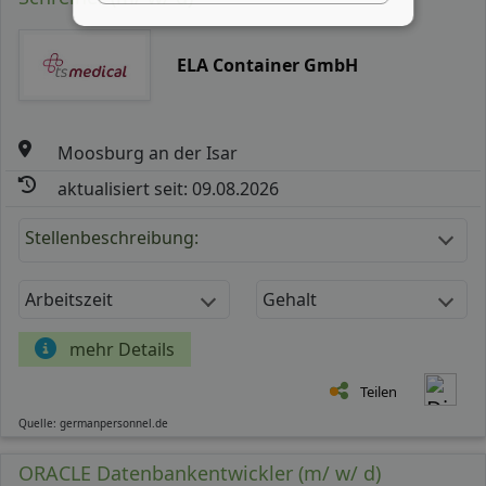
ELA Container GmbH
Moosburg an der Isar
aktualisiert seit: 09.08.2026
Stellenbeschreibung:
Arbeitszeit
Gehalt
mehr Details
Teilen
Quelle: germanpersonnel.de
ORACLE Datenbankentwickler (m/ w/ d)