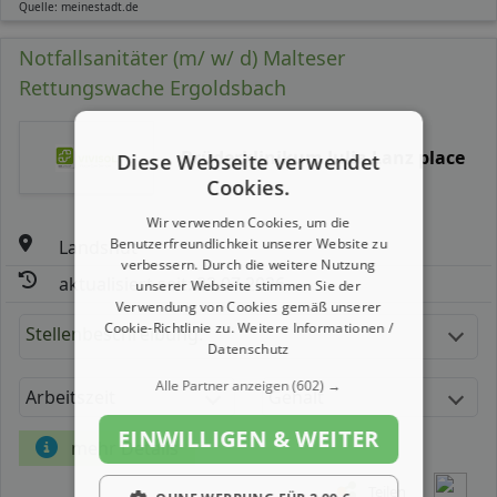
Quelle: meinestadt.de
Notfallsanitäter (m/ w/ d) Malteser
Rettungswache Ergoldsbach
Brüderklinikum Julia Lanz place
Diese Webseite verwendet
Cookies.
Wir verwenden Cookies, um die
Benutzerfreundlichkeit unserer Website zu
Landshut
verbessern. Durch die weitere Nutzung
aktualisiert seit: 22.07.2026
unserer Webseite stimmen Sie der
Verwendung von Cookies gemäß unserer
Cookie-Richtlinie zu.
Weitere Informationen /
Stellenbeschreibung:
Datenschutz
Alle Partner anzeigen
(602) →
Arbeitszeit
Gehalt
EINWILLIGEN & WEITER
mehr Details
Teilen