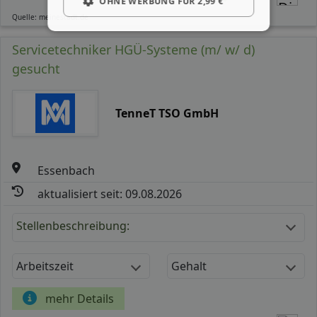
OHNE WERBUNG FÜR 2,99 €
Quelle: meinestadt.de
Servicetechniker HGÜ-Systeme (m/ w/ d)
gesucht
TenneT TSO GmbH
Essenbach
aktualisiert seit: 09.08.2026
Stellenbeschreibung:
Arbeitszeit
Gehalt
mehr Details