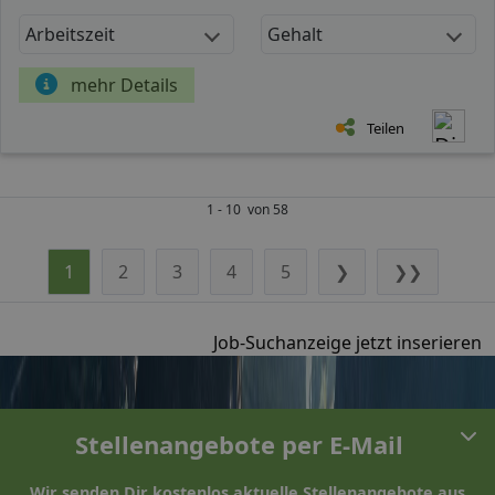
Arbeitszeit
Gehalt
mehr Details
Teilen
1 - 10 von 58
1
2
3
4
5
❯
❯❯
Job-Suchanzeige jetzt inserieren
Stellenangebote per E-Mail
Wir senden Dir kostenlos aktuelle Stellenangebote aus