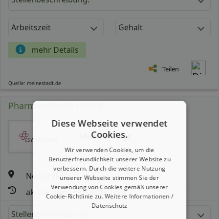
Arbeitszeit
Gehalt
mehr Details
Teilen
Quelle: meinestadt.de
Pharmareferent mIwId
Diese Webseite verwendet
Cookies.
Michael Page
Wir verwenden Cookies, um die
Benutzerfreundlichkeit unserer Website zu
verbessern. Durch die weitere Nutzung
Neustrelitz
unserer Webseite stimmen Sie der
Verwendung von Cookies gemäß unserer
aktualisiert seit: 09.08.2026
Cookie-Richtlinie zu.
Weitere Informationen /
Datenschutz
Stellenbeschreibung: