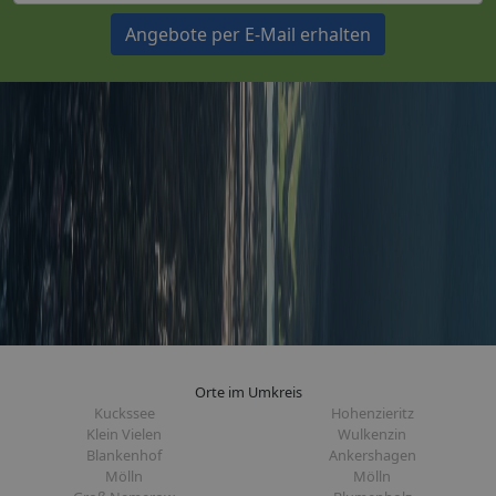
Angebote per E-Mail erhalten
Orte im Umkreis
Kuckssee
Hohenzieritz
Klein Vielen
Wulkenzin
Blankenhof
Ankershagen
Mölln
Mölln