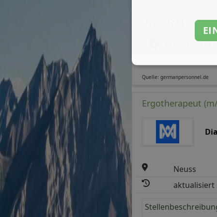
Arbeitszeit
EI
mehr Details
Quelle: germanpersonnel.de
Ergotherapeut (m/
Dia
Neuss
aktualisiert
Stellenbeschreibun