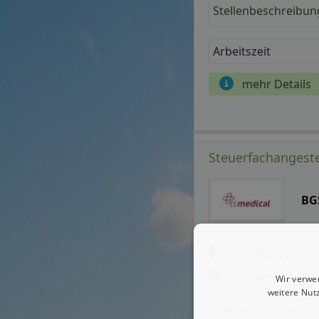
Stellenbeschreibun
Arbeitszeit
mehr Details
Steuerfachangestel
BG
Neuss
aktualisiert
Wir verwe
weitere Nut
Stellenbeschreibun