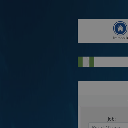
Immobili
Job: