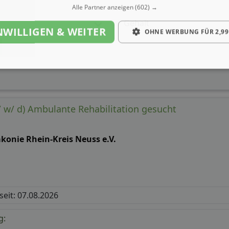
Alle Partner anzeigen
(602) →
Gehalt
NWILLIGEN & WEITER
OHNE WERBUNG FÜR 2,99
 w/ d) Ambulante Rehabilitation gesucht
konie Rhein-Kreis Neuss e.V.
 seit: 07.08.2026
g: