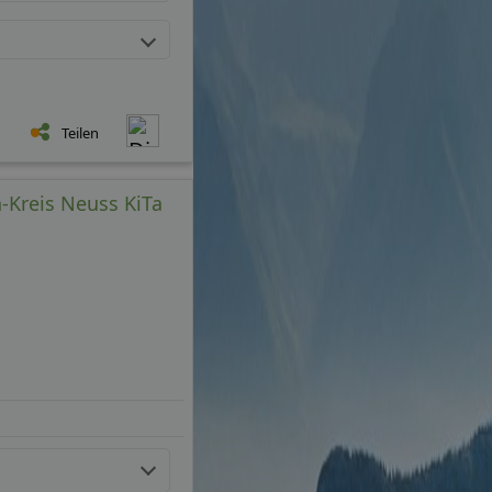
Teilen
n-Kreis Neuss KiTa