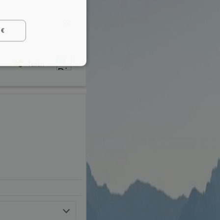
 €
Teilen