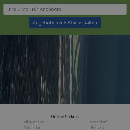
Angebote per E-Mail erhalten
Orte im Umkreis
Heiligenhaus
Düsseldorf
Düsseldorf
Erkrath