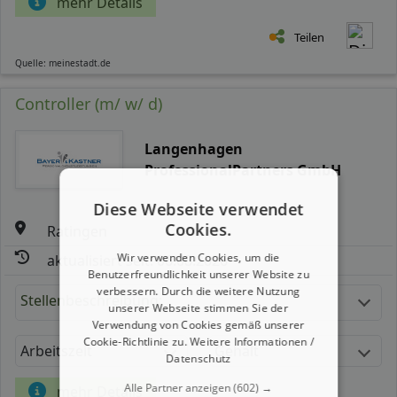
mehr Details
Teilen
Quelle: meinestadt.de
Controller (m/ w/ d)
Langenhagen
ProfessionalPartners GmbH
Diese Webseite verwendet
Cookies.
Ratingen
Wir verwenden Cookies, um die
aktualisiert seit: 06.08.2026
Benutzerfreundlichkeit unserer Website zu
verbessern. Durch die weitere Nutzung
Stellenbeschreibung:
unserer Webseite stimmen Sie der
Verwendung von Cookies gemäß unserer
Cookie-Richtlinie zu.
Weitere Informationen /
Arbeitszeit
Gehalt
Datenschutz
Alle Partner anzeigen
(602) →
mehr Details