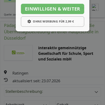
Teilen
EINWILLIGEN & WEITER
Quelle: zam24.de
OHNE WERBUNG FÜR 2,99 €
Pädagogische Mitarbeiter*in (m/ w/ d) für die
Übermittagsbetreuung an einer Hauptschule in
Düsseldorf
interaktiv gemeinnützige
Gesellschaft für Schule, Sport
und Soziales mbH
Ratingen
aktualisiert seit: 23.07.2026
Stellenbeschreibung:
Arbeitszeit
Gehalt