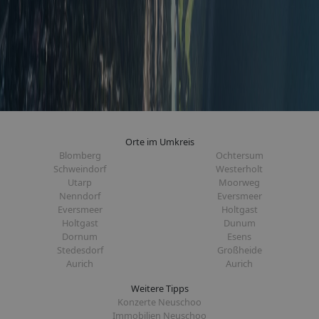
Orte im Umkreis
Blomberg
Ochtersum
Schweindorf
Westerholt
Utarp
Moorweg
Nenndorf
Eversmeer
Eversmeer
Holtgast
Holtgast
Dunum
Dornum
Esens
Stedesdorf
Großheide
Aurich
Aurich
Weitere Tipps
Konzerte Neuschoo
Immobilien Neuschoo