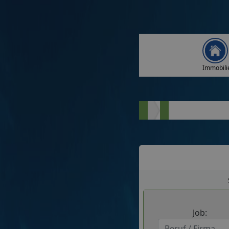
Immobili
Job: