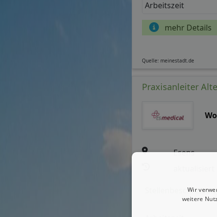
Arbeitszeit
mehr Details
Quelle: meinestadt.de
Praxisanleiter Alt
Wo
Esens
aktualisiert
Stellenbeschreibun
Wir verwe
weitere Nut