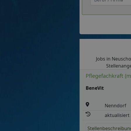
Jobs in Neuschoo
Stellenange
Pflegefachkraft (
BeneVit
Nenndorf
aktualisiert
Stellenbeschreibun