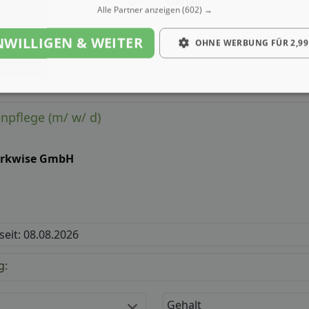
Gehalt
Alle Partner anzeigen
(602) →
NWILLIGEN & WEITER
OHNE WERBUNG FÜR 2,99
enpflege (m/ w/ d)
rkwise GmbH
 seit: 08.08.2026
g:
Gehalt