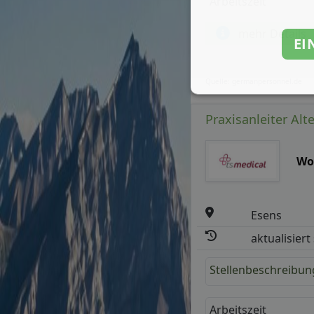
Arbeitszeit
mehr Details
EI
Quelle: germanpersonnel.de
Praxisanleiter Alt
Wo
Esens
aktualisiert
Stellenbeschreibun
Arbeitszeit