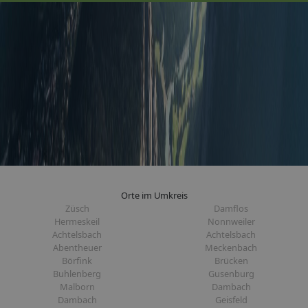
Orte im Umkreis
Züsch
Damflos
Hermeskeil
Nonnweiler
Achtelsbach
Achtelsbach
Abentheuer
Meckenbach
Börfink
Brücken
Buhlenberg
Gusenburg
Malborn
Dambach
Dambach
Geisfeld