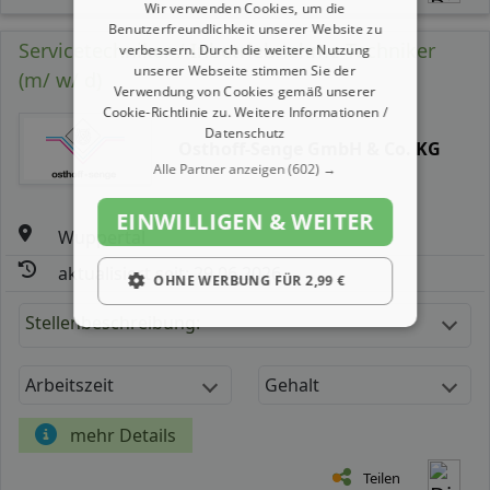
Wir verwenden Cookies, um die
Benutzerfreundlichkeit unserer Website zu
Servicetechniker / Inbetriebnahme Techniker
verbessern. Durch die weitere Nutzung
unserer Webseite stimmen Sie der
(m/ w/ d)
Verwendung von Cookies gemäß unserer
Cookie-Richtlinie zu.
Weitere Informationen /
Datenschutz
Osthoff-Senge GmbH & Co. KG
Alle Partner anzeigen
(602) →
EINWILLIGEN & WEITER
Wuppertal
aktualisiert seit: 29.06.2026
OHNE WERBUNG FÜR 2,99 €
Stellenbeschreibung:
Arbeitszeit
Gehalt
mehr Details
Teilen