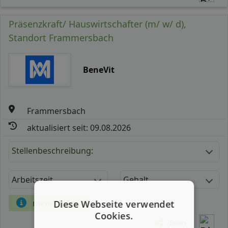
Präsenzkraft/ Hauswirtschafter (m/ w/ d),
Standort Frammersbach
BeneVit
Frammersbach
aktualisiert seit: 09.08.2026
Stellenbeschreibung:
Arbeitszeit
Gehalt
mehr Details
Diese Webseite verwendet
Cookies.
Teilen