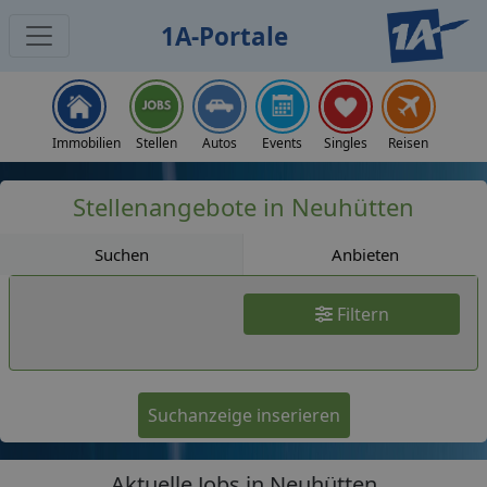
1A-Portale
Jobs
Immobilien
Stellen
Autos
Events
Singles
Reisen
Stellenangebote in Neuhütten
Suchen
Anbieten
Filtern
Suchanzeige inserieren
Aktuelle Jobs in Neuhütten