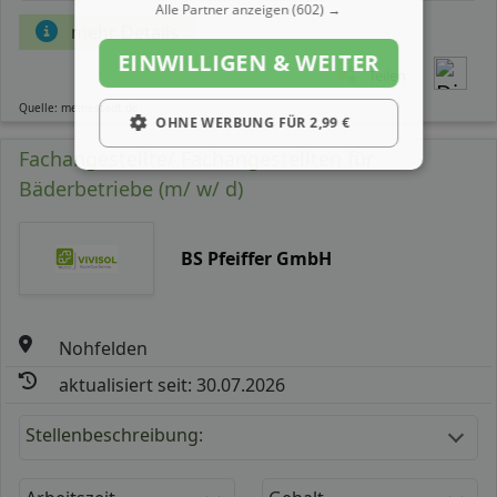
Alle Partner anzeigen
(602) →
mehr Details
EINWILLIGEN & WEITER
Teilen
Quelle: meinestadt.de
OHNE WERBUNG FÜR 2,99 €
Fachangestellte/ Fachangestellten für
Bäderbetriebe (m/ w/ d)
BS Pfeiffer GmbH
Nohfelden
aktualisiert seit: 30.07.2026
Stellenbeschreibung: