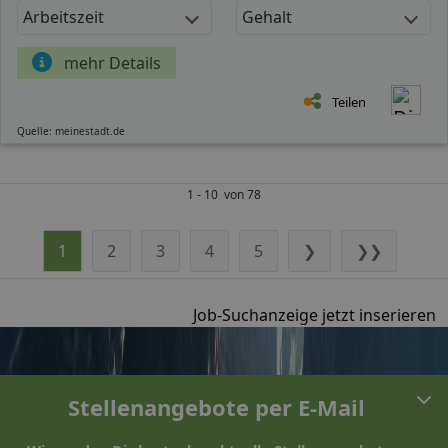
Arbeitszeit
Gehalt
mehr Details
Teilen
Quelle: meinestadt.de
1 - 10 von 78
1
2
3
4
5
❯
❯❯
Job-Suchanzeige jetzt inserieren
Stellenangebote per E-Mail