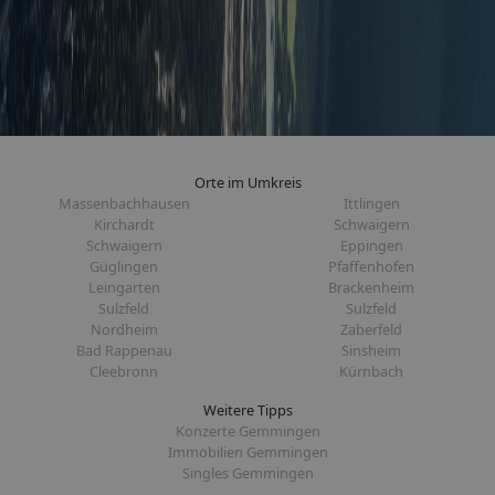
Orte im Umkreis
Massenbachhausen
Ittlingen
Kirchardt
Schwaigern
Schwaigern
Eppingen
Güglingen
Pfaffenhofen
Leingarten
Brackenheim
Sulzfeld
Sulzfeld
Nordheim
Zaberfeld
Bad Rappenau
Sinsheim
Cleebronn
Kürnbach
Weitere Tipps
Konzerte Gemmingen
Immobilien Gemmingen
Singles Gemmingen