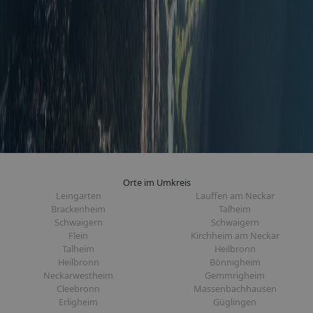
Orte im Umkreis
Leingarten
Lauffen am Neckar
Brackenheim
Talheim
Schwaigern
Schwaigern
Flein
Kirchheim am Neckar
Talheim
Heilbronn
Heilbronn
Bönnigheim
Neckarwestheim
Gemmrigheim
Cleebronn
Massenbachhausen
Erligheim
Güglingen