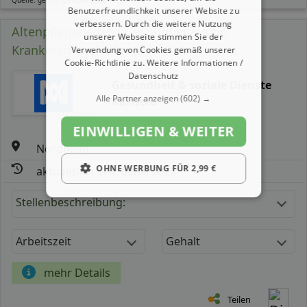
Benutzerfreundlichkeit unserer Website zu
verbessern. Durch die weitere Nutzung
Altenpflegehelfer / Gesundheits- und
unserer Webseite stimmen Sie der
Krankenpflegehelfer (m/ w/ d)
Verwendung von Cookies gemäß unserer
Cookie-Richtlinie zu.
Weitere Informationen /
Datenschutz
Gesundheit & soziale Dienste
Alle Partner anzeigen
(602) →
Karriere
EINWILLIGEN & WEITER
Nordheim
OHNE WERBUNG FÜR 2,99 €
aktualisiert seit: 06.08.2026
Stellenbeschreibung:
Arbeitszeit
Gehalt
mehr Details
Teilen