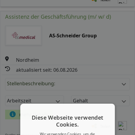
Assistenz der Geschäftsführung (m/ w/ d)
AS-Schneider Group
Nordheim
aktualisiert seit: 06.08.2026
Stellenbeschreibung:
Arbeitszeit
Gehalt
mehr Details
Diese Webseite verwendet
Cookies.
Teilen
Wir verwenden Cookies, um die
Quelle: germanpersonnel.de